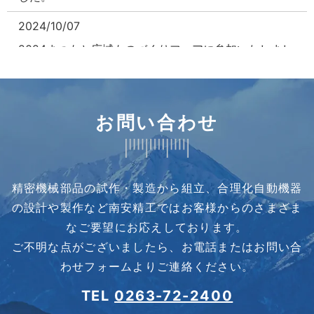
2024/10/07
2024まつもと広域ものづくりフェアに参加いたしまし
た
2024/09/20
お問い合わせ
2024まつもと広域ものづくりフェアに参加いたします
2024/08/05
夏季休業のお知らせ
精密機械部品の試作・製造から組立、合理化自動機器
2024/07/12
の設計や製作など
南安精工ではお客様からのさまざま
サン工機様アドバンス展に出展いたしました
なご要望にお応えしております。
ご不明な点がございましたら、お電話またはお問い合
2024/07/08
わせフォームよりご連絡ください。
サン工機様アドバンス展に出展いたします
TEL
0263-72-2400
2024/05/02